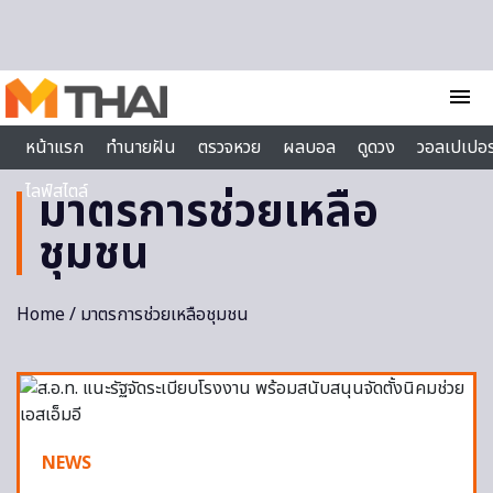
Skip to content
menu
หน้าแรก
ทำนายฝัน
ตรวจหวย
ผลบอล
ดูดวง
วอลเปเปอร
ไลฟ์สไตล์
มาตรการช่วยเหลือ
ชุมชน
Home
/ มาตรการช่วยเหลือชุมชน
NEWS