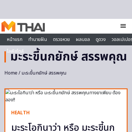
Skip to content
menu
หน้าแรก
ทำนายฝัน
ตรวจหวย
ผลบอล
ดูดวง
วอลเปเปอร
ไลฟ์สไตล์
มะระขี้นกยักษ์ สรรพคุณ
Home
/ มะระขี้นกยักษ์ สรรพคุณ
HEALTH
มะระโอกินาว่า หรือ มะระขี้นก