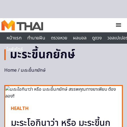
Skip to content
menu
หน้าแรก
ทำนายฝัน
ตรวจหวย
ผลบอล
ดูดวง
วอลเปเปอร
ไลฟ์สไตล์
มะระขี้นกยักษ์
Home
/ มะระขี้นกยักษ์
HEALTH
มะระโอกินาว่า หรือ มะระขี้นก