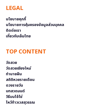
LEGAL
นโยบายคุกกี้
นโยบายการคุ้มครองข้อมูลส่วนบุคคล
ติดต่อเรา
เกี่ยวกับเอ็มไทย
TOP CONTENT
วัดสวย
วัดสวยเชียงใหม่
ทำนายฝัน
สถิติหวยรายเดือน
ดวงรายวัน
บทสวดมนต์
วิธีบนไอ้ไข่
ไหว้ท้าวเวสสุวรรณ