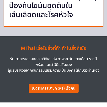
ป้องกันไขมันอุดตันใน
เส้นเลือดและโรคหัวใจ
MThai เชื่อในสิ่งที่ทำ ทำในสิ่งที่เชื่อ
รับข่าวสารเลขมงคล สถิติเลขดัง ดวงรายวัน รายเดือน รายปี
พร้อมแนะนำวิธีเสริมดวง
ลุ้นรับรางวัลจากกิจกรรมเสริมความเป็นมงคลให้กับตัวท่านเอง
เปิดสมัครสมาชิก (ฟรี) เร็วๆนี้