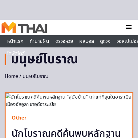
Skip to content
menu
หน้าแรก
ทำนายฝัน
ตรวจหวย
ผลบอล
ดูดวง
วอลเปเปอร
ไลฟ์สไตล์
มนุษย์โบราณ
Home
/ มนุษย์โบราณ
Other
นักโบราณคดีค้นพบหลักฐาน