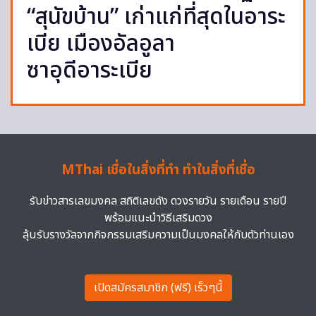
“สุนัขบ้าน” เก่าแก่ที่สุดในอาระ
เบีย เมืองอัลอูลา
ซาอุดีอาระเบีย
MThai เชื่อในสิ่งที่ทำ ทำในสิ่งที่เชื่อ
รับข่าวสารเลขมงคล สถิติเลขดัง ดวงรายวัน รายเดือน รายปี
พร้อมแนะนำวิธีเสริมดวง
ลุ้นรับรางวัลจากกิจกรรมเสริมความเป็นมงคลให้กับตัวท่านเอง
เปิดสมัครสมาชิก (ฟรี) เร็วๆนี้