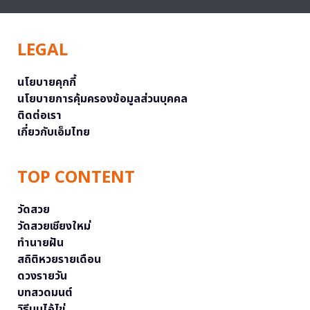
LEGAL
นโยบายคุกกี้
นโยบายการคุ้มครองข้อมูลส่วนบุคคล
ติดต่อเรา
เกี่ยวกับเอ็มไทย
TOP CONTENT
วัดสวย
วัดสวยเชียงใหม่
ทำนายฝัน
สถิติหวยรายเดือน
ดวงรายวัน
บทสวดมนต์
วิธีบนไอ้ไข่