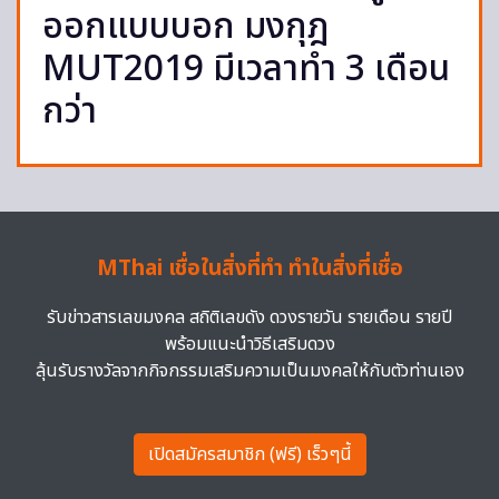
ออกแบบบอก มงกุฎ
MUT2019 มีเวลาทำ 3 เดือน
กว่า
MThai เชื่อในสิ่งที่ทำ ทำในสิ่งที่เชื่อ
รับข่าวสารเลขมงคล สถิติเลขดัง ดวงรายวัน รายเดือน รายปี
พร้อมแนะนำวิธีเสริมดวง
ลุ้นรับรางวัลจากกิจกรรมเสริมความเป็นมงคลให้กับตัวท่านเอง
เปิดสมัครสมาชิก (ฟรี) เร็วๆนี้