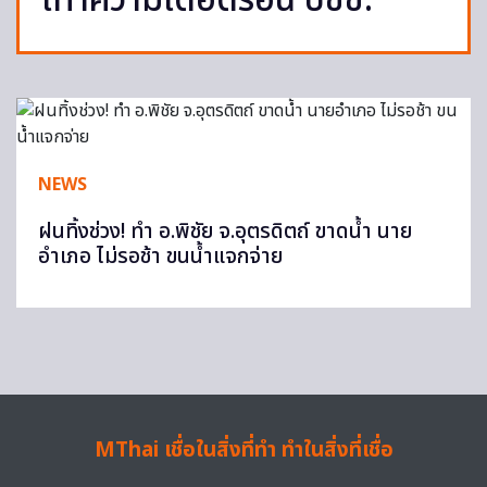
เทาความเดือดร้อน ปชช.
NEWS
ฝนทิ้งช่วง! ทำ อ.พิชัย จ.อุตรดิตถ์ ขาดน้ำ นาย
อำเภอ ไม่รอช้า ขนน้ำแจกจ่าย
MThai เชื่อในสิ่งที่ทำ ทำในสิ่งที่เชื่อ