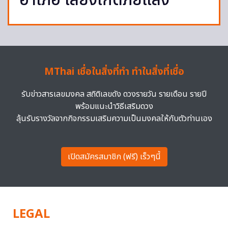
อำเภอ เสี่ยงเกิดภัยแล้ง
MThai เชื่อในสิ่งที่ทำ ทำในสิ่งที่เชื่อ
รับข่าวสารเลขมงคล สถิติเลขดัง ดวงรายวัน รายเดือน รายปี
พร้อมแนะนำวิธีเสริมดวง
ลุ้นรับรางวัลจากกิจกรรมเสริมความเป็นมงคลให้กับตัวท่านเอง
เปิดสมัครสมาชิก (ฟรี) เร็วๆนี้
LEGAL