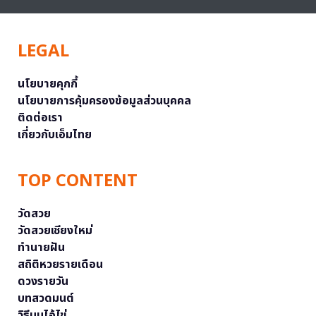
LEGAL
นโยบายคุกกี้
นโยบายการคุ้มครองข้อมูลส่วนบุคคล
ติดต่อเรา
เกี่ยวกับเอ็มไทย
TOP CONTENT
วัดสวย
วัดสวยเชียงใหม่
ทำนายฝัน
สถิติหวยรายเดือน
ดวงรายวัน
บทสวดมนต์
วิธีบนไอ้ไข่