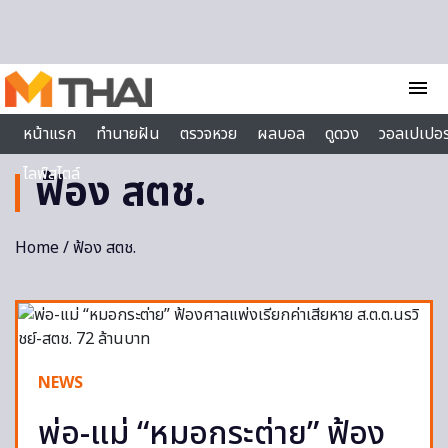
Skip to content
menu
หน้าแรก
ทำนายฝัน
ตรวจหวย
ผลบอล
ดูดวง
วอลเปเปอร
ไลฟ์สไตล์
ฟ้อง สตช.
Home
/ ฟ้อง สตช.
NEWS
พ่อ-แม่ “หมอกระต่าย” ฟ้อง