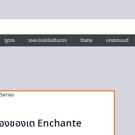
ดูดวง
วอลเปเปอร์เสริมดวง
วัดสวย
บทสวดมนต์
คืออองชองเต Enchante