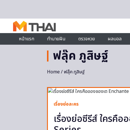
Skip to content
หน้าแรก
ทำนายฝัน
ตรวจหวย
ผลบอล
ฟลุ๊ค ภูสิษฐ์
Home
/ ฟลุ๊ค ภูสิษฐ์
เรื่องย่อละคร
เรื่องย่อซีรีส์ ใคร