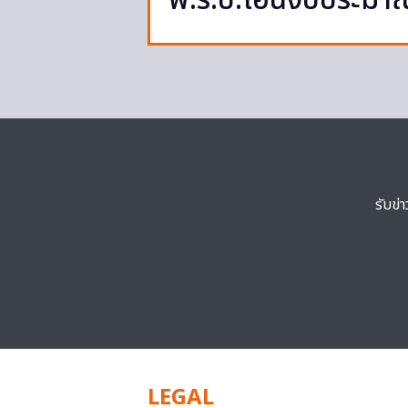
พ.ร.บ.โอนงบประมา
รับข่
LEGAL