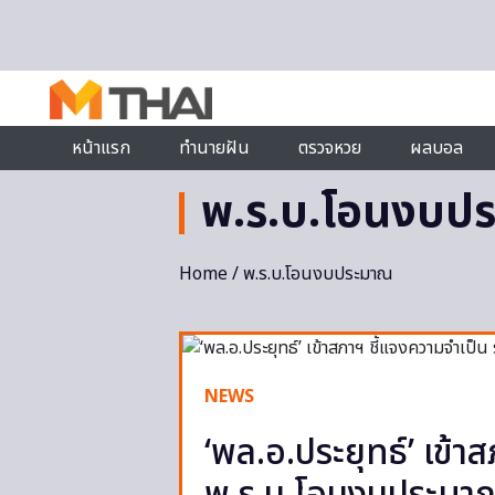
Skip to content
หน้าแรก
ทำนายฝัน
ตรวจหวย
ผลบอล
พ.ร.บ.โอนงบป
Home
/ พ.ร.บ.โอนงบประมาณ
NEWS
‘พล.อ.ประยุทธ์’ เข้า