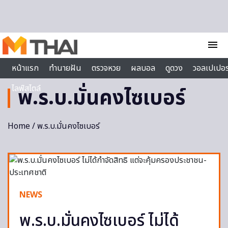
Skip to content
menu
หน้าแรก
ทำนายฝัน
ตรวจหวย
ผลบอล
ดูดวง
วอลเปเปอร
ไลฟ์สไตล์
พ.ร.บ.มั่นคงไซเบอร์
Home
/ พ.ร.บ.มั่นคงไซเบอร์
NEWS
พ.ร.บ.มั่นคงไซเบอร์ ไม่ได้