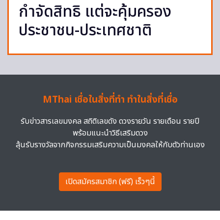
กำจัดสิทธิ แต่จะคุ้มครอง
ประชาชน-ประเทศชาติ
MThai เชื่อในสิ่งที่ทำ ทำในสิ่งที่เชื่อ
รับข่าวสารเลขมงคล สถิติเลขดัง ดวงรายวัน รายเดือน รายปี
พร้อมแนะนำวิธีเสริมดวง
ลุ้นรับรางวัลจากกิจกรรมเสริมความเป็นมงคลให้กับตัวท่านเอง
เปิดสมัครสมาชิก (ฟรี) เร็วๆนี้