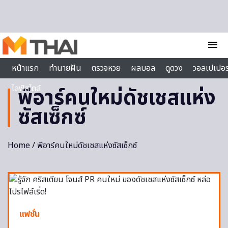
Skip to content
menu
หน้าแรก
ทำนายฝัน
ตรวจหวย
ผลบอล
ดูดวง
วอลเปเปอร
ไลฟ์สไตล์
พีอาร์คนใหม่ดัชเชสแห่ง
ซัสเซ็กซ์
Home
/ พีอาร์คนใหม่ดัชเชสแห่งซัสเซ็กซ์
แฟชั่น