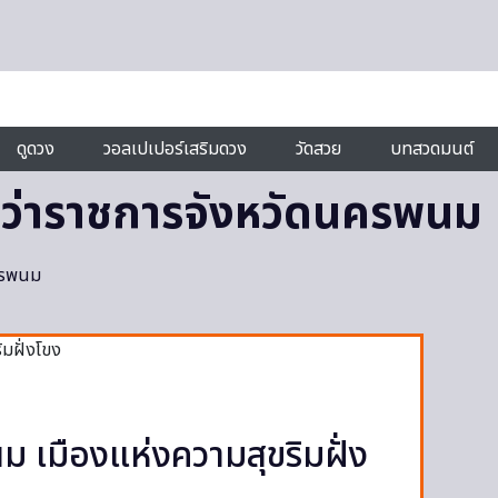
ดูดวง
วอลเปเปอร์เสริมดวง
วัดสวย
บทสวดมนต์
ู้ว่าราชการจังหวัดนครพนม
นครพนม
 เมืองแห่งความสุขริมฝั่ง