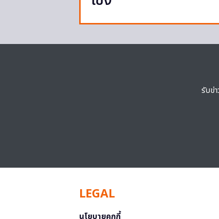
โขง
รับข่
LEGAL
นโยบายคุกกี้