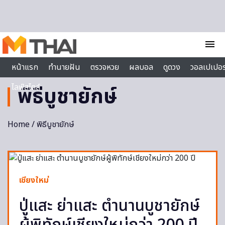
Skip to content
menu
หน้าแรก
ทำนายฝัน
ตรวจหวย
ผลบอล
ดูดวง
วอลเปเปอร
ไลฟ์สไตล์
พิธีบูชายักษ์
Home
/ พิธีบูชายักษ์
เชียงใหม่
ปู่แสะ ย่าแสะ ตำนานบูชายักษ์