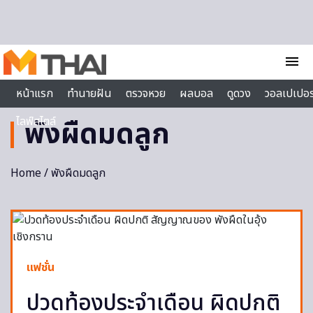
Skip to content
menu
หน้าแรก
ทำนายฝัน
ตรวจหวย
ผลบอล
ดูดวง
วอลเปเปอร
ไลฟ์สไตล์
พังผืดมดลูก
Home
/ พังผืดมดลูก
แฟชั่น
ปวดท้องประจำเดือน ผิดปกติ