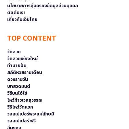
นโยบายการคุ้มครองข้อมูลส่วนบุคคล
ติดต่อเรา
เกี่ยวกับเอ็มไทย
TOP CONTENT
วัดสวย
วัดสวยเชียงใหม่
ทำนายฝัน
สถิติหวยรายเดือน
ดวงรายวัน
บทสวดมนต์
วิธีบนไอ้ไข่
ไหว้ท้าวเวสสุวรรณ
วิธีไหว้วัดแขก
วอลเปเปอร์พระแม่ลักษมี
วอลเปเปอร์ ฟรี
สีมงคล