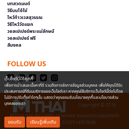
บทสวดมนต์
วิธีบนไอ้ไข่
ไหว้ท้าวเวสสุวรรณ
วิธีไหว้วัดแขก
วอลเปเปอร์พระแม่ลักษมี
วอลเปเปอร์ ฟรี
สีมงคล
FOLLOW US
เว็บไซต์นี้ใช้คุกกี้
เพื่อการนำเสนอเนื้อหาที่ดี รวมถึงการจัดการข้อมูลส่วนบุคคล เพื่อให้คุณได้รับ
ประสบการณ์ที่ดีบนบริการของเว็บไซต์เรา หากคุณใช้บริการเว็บไซต์นี้ต่อไปโดย
ไม่มีการปรับตั้งค่าใดๆนั้น แสดงว่าคุณยอมรับนโยบายคุกกี้และนโยบายส่วน
บุคคลของเรา
Copyright © 2016
MThai.com All rights reserved. หมายเลขทะเบียนการค้า
ยอมรับ
เรียนรู้เพิ่มเติม
อิเล็กทรอนิกส์ : 0127114707040