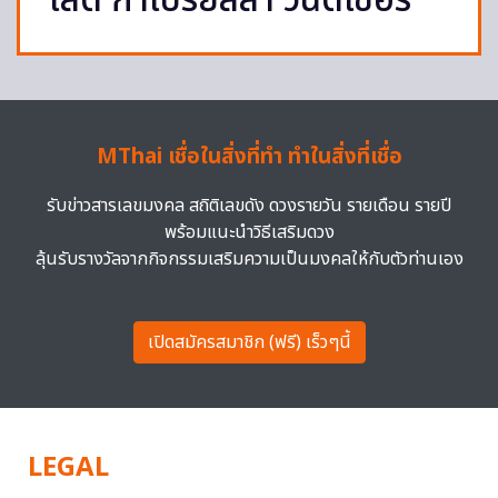
‘เลดี้ กาเบรียลลา วินด์เซอร์’
MThai เชื่อในสิ่งที่ทำ ทำในสิ่งที่เชื่อ
รับข่าวสารเลขมงคล สถิติเลขดัง ดวงรายวัน รายเดือน รายปี
พร้อมแนะนำวิธีเสริมดวง
ลุ้นรับรางวัลจากกิจกรรมเสริมความเป็นมงคลให้กับตัวท่านเอง
เปิดสมัครสมาชิก (ฟรี) เร็วๆนี้
LEGAL