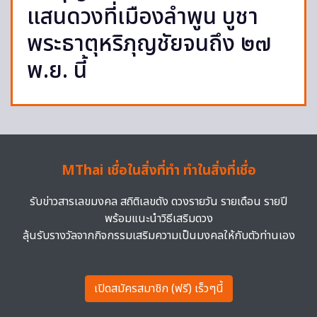
แสนดวงที่เมืองลำพูน บูชา
พระธาตุหริภุญชัยจนถึง ๒๗
พ.ย. นี้
MThai เชื่อในสิ่งที่ทำ ทำในสิ่งที่เชื่อ
รับข่าวสารเลขมงคล สถิติเลขดัง ดวงรายวัน รายเดือน รายปี
พร้อมแนะนำวิธีเสริมดวง
ลุ้นรับรางวัลจากกิจกรรมเสริมความเป็นมงคลให้กับตัวท่านเอง
เปิดสมัครสมาชิก (ฟรี) เร็วๆนี้