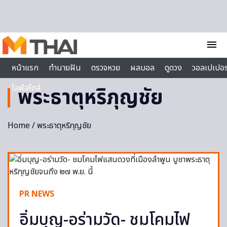
Skip to content
menu
หน้าแรก
ทำนายฝัน
ตรวจหวย
ผลบอล
ดูดวง
วอลเปเปอร
ไลฟ์สไตล์
พระธาตุหริภุญชัย
Home
/ พระธาตุหริภุญชัย
PR NEWS
อิ่มบุญ-อร่ามวัด- ชมโคมไฟ