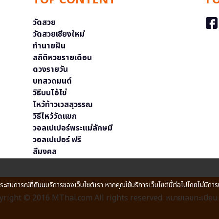
TOP CONTENT
F
วัดสวย
วัดสวยเชียงใหม่
ทำนายฝัน
สถิติหวยรายเดือน
ดวงรายวัน
บทสวดมนต์
วิธีบนไอ้ไข่
ไหว้ท้าวเวสสุวรรณ
วิธีไหว้วัดแขก
วอลเปเปอร์พระแม่ลักษมี
วอลเปเปอร์ ฟรี
สีมงคล
ประสบการณ์ที่ดีบนบริการของเว็บไซต์เรา หากคุณใช้บริการเว็บไซต์นี้ต่อไปโดยไม่มีการ
right © 2016 MThai.com All rights reserved. หมายเลขทะเบียนก