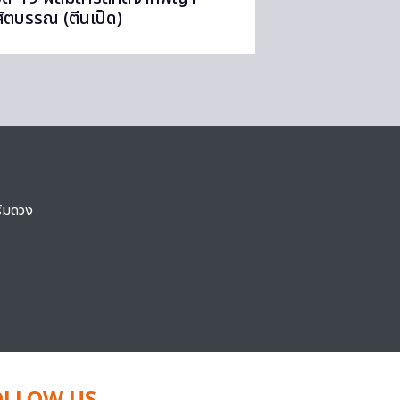
สัตบรรณ (ตีนเป็ด)
ริมดวง