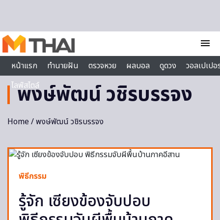
Skip to content
menu
หน้าแรก
ทำนายฝัน
ตรวจหวย
ผลบอล
ดูดวง
วอลเปเปอร
ไลฟ์สไตล์
พงษ์พัฒน์ วชิรบรรจง
Home
/ พงษ์พัฒน์ วชิรบรรจง
พิธีกรรม
รู้จัก เซียงข้องจับปอบ