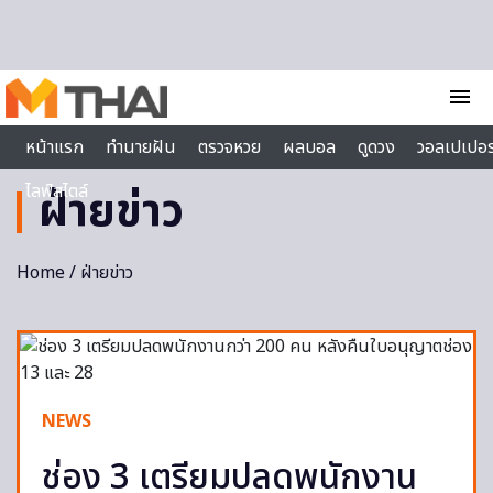
Skip to content
menu
หน้าแรก
ทำนายฝัน
ตรวจหวย
ผลบอล
ดูดวง
วอลเปเปอร
ไลฟ์สไตล์
ฝ่ายข่าว
Home
/ ฝ่ายข่าว
NEWS
ช่อง 3 เตรียมปลดพนักงาน