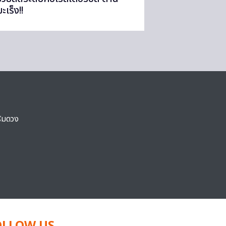
ะเร็ง!!
ริมดวง