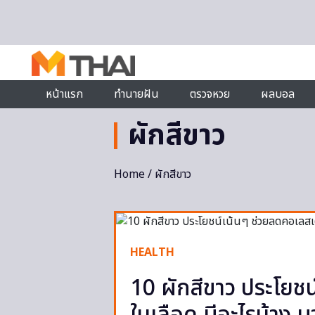
Skip to content
หน้าแรก
ทำนายฝัน
ตรวจหวย
ผลบอล
ผักสีขาว
Home
/ ผักสีขาว
HEALTH
10 ผักสีขาว ประโยช