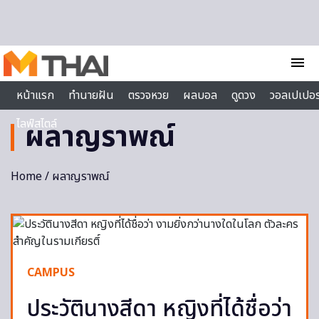
Skip to content
menu
หน้าแรก
ทำนายฝัน
ตรวจหวย
ผลบอล
ดูดวง
วอลเปเปอร
ไลฟ์สไตล์
ผลาญราพณ์
Home
/ ผลาญราพณ์
CAMPUS
ประวัตินางสีดา หญิงที่ได้ชื่อว่า