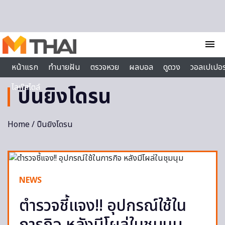
Skip to content
menu
หน้าแรก
ทำนายฝัน
ตรวจหวย
ผลบอล
ดูดวง
วอลเปเปอร
ไลฟ์สไตล์
ปืนยิงโดรน
Home
/ ปืนยิงโดรน
NEWS
ตำรวจชี้แจง!! อุปกรณ์ใช้ใน