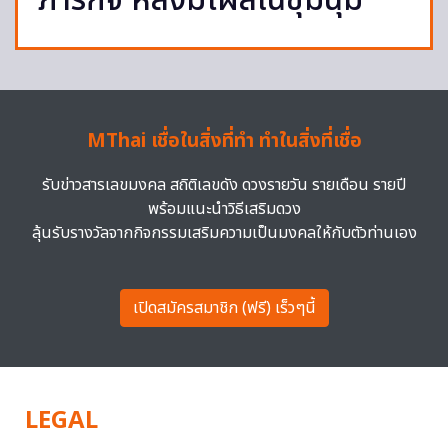
ภารกิจ หลังมีโผล่ในชุมนุม
MThai เชื่อในสิ่งที่ทำ ทำในสิ่งที่เชื่อ
รับข่าวสารเลขมงคล สถิติเลขดัง ดวงรายวัน รายเดือน รายปี
พร้อมแนะนำวิธีเสริมดวง
ลุ้นรับรางวัลจากกิจกรรมเสริมความเป็นมงคลให้กับตัวท่านเอง
เปิดสมัครสมาชิก (ฟรี) เร็วๆนี้
LEGAL