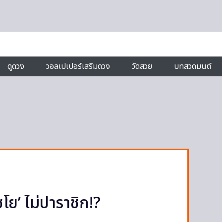
ดูดวง
วอลเปเปอร์เสริมดวง
วัดสวย
บทสวดมนต์
ชโย’ ไม่ปาราชิก!?