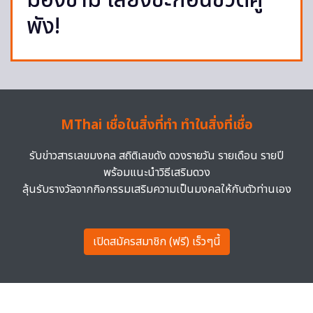
มองข้าม เลี่ยงซะก่อนชีวิตคู่
พัง!
MThai เชื่อในสิ่งที่ทำ ทำในสิ่งที่เชื่อ
รับข่าวสารเลขมงคล สถิติเลขดัง ดวงรายวัน รายเดือน รายปี
พร้อมแนะนำวิธีเสริมดวง
ลุ้นรับรางวัลจากกิจกรรมเสริมความเป็นมงคลให้กับตัวท่านเอง
เปิดสมัครสมาชิก (ฟรี) เร็วๆนี้