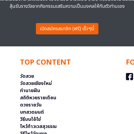
ลุ้นรับรางวัลจากกิจกรรมเสริมความเป็นมงคลให้กับตัวท่านเอง
เปิดสมัครสมาชิก (ฟรี) เร็วๆนี้
TOP CONTENT
F
วัดสวย
วัดสวยเชียงใหม่
ทำนายฝัน
สถิติหวยรายเดือน
ดวงรายวัน
บทสวดมนต์
วิธีบนไอ้ไข่
ไหว้ท้าวเวสสุวรรณ
วิธีไหว้วัดแขก