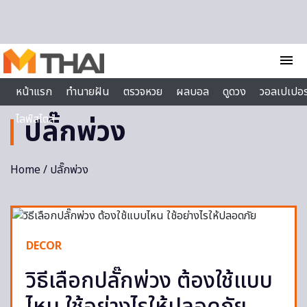
Skip to content
menu
หน้าแรก
ทำนายฝัน
ตรวจหวย
ผลบอล
ดูดวง
วอลเปเปอร
ไลฟ์สไตล์
ปลั๊กพ่วง
Home
/ ปลั๊กพ่วง
DECOR
วิธีเลือกปลั๊กพ่วง ต้องใช้แบบ