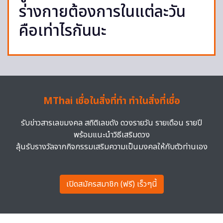
ร่างกายต้องการในแต่ละวัน
คือเท่าไรกันนะ
MThai เชื่อในสิ่งที่ทำ ทำในสิ่งที่เชื่อ
รับข่าวสารเลขมงคล สถิติเลขดัง ดวงรายวัน รายเดือน รายปี
พร้อมแนะนำวิธีเสริมดวง
ลุ้นรับรางวัลจากกิจกรรมเสริมความเป็นมงคลให้กับตัวท่านเอง
เปิดสมัครสมาชิก (ฟรี) เร็วๆนี้