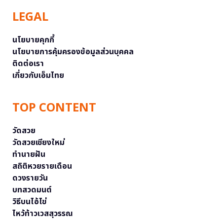
LEGAL
นโยบายคุกกี้
นโยบายการคุ้มครองข้อมูลส่วนบุคคล
ติดต่อเรา
เกี่ยวกับเอ็มไทย
TOP CONTENT
วัดสวย
วัดสวยเชียงใหม่
ทำนายฝัน
สถิติหวยรายเดือน
ดวงรายวัน
บทสวดมนต์
วิธีบนไอ้ไข่
ไหว้ท้าวเวสสุวรรณ