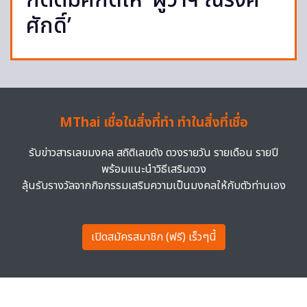
กิตติมศักดิ์ให้ ‘ผู้ว่าฯ ณรงค์
ศักดิ์’
MThai เชื่อในสิ่งที่ทำ ทำในสิ่งที่เชื่อ
รับข่าวสารเลขมงคล สถิติเลขดัง ดวงรายวัน รายเดือน รายปี
พร้อมแนะนำวิธีเสริมดวง
ลุ้นรับรางวัลจากกิจกรรมเสริมความเป็นมงคลให้กับตัวท่านเอง
เปิดสมัครสมาชิก (ฟรี) เร็วๆนี้