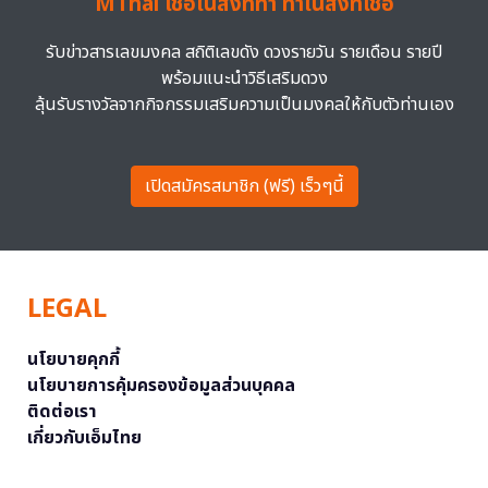
MThai เชื่อในสิ่งที่ทำ ทำในสิ่งที่เชื่อ
รับข่าวสารเลขมงคล สถิติเลขดัง ดวงรายวัน รายเดือน รายปี
พร้อมแนะนำวิธีเสริมดวง
ลุ้นรับรางวัลจากกิจกรรมเสริมความเป็นมงคลให้กับตัวท่านเอง
เปิดสมัครสมาชิก (ฟรี) เร็วๆนี้
LEGAL
นโยบายคุกกี้
นโยบายการคุ้มครองข้อมูลส่วนบุคคล
ติดต่อเรา
เกี่ยวกับเอ็มไทย