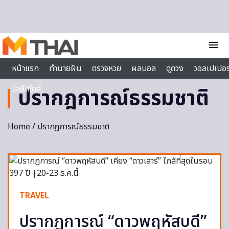
Skip to content
menu
หน้าแรก
ทำนายฝัน
ตรวจหวย
ผลบอล
ดูดวง
วอลเปเปอร
ไลฟ์สไตล์
ปรากฎการณ์ธรรมชาติ
Home
/ ปรากฎการณ์ธรรมชาติ
TRAVEL
ปรากฏการณ์ “ดาวพฤหัสบดี”