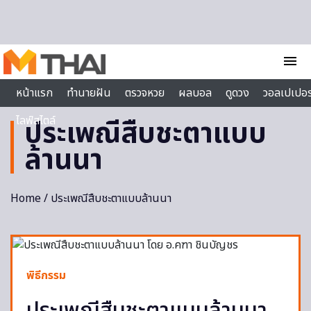
Skip to content
menu
หน้าแรก
ทำนายฝัน
ตรวจหวย
ผลบอล
ดูดวง
วอลเปเปอร
ไลฟ์สไตล์
ประเพณีสืบชะตาแบบ
ล้านนา
Home
/ ประเพณีสืบชะตาแบบล้านนา
พิธีกรรม