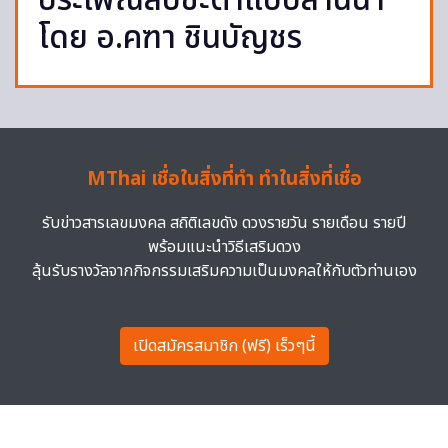
ประเพณีสืบชะตาแบบล้านนา
โดย อ.คฑา ชินบัญชร
MThai เชื่อในสิ่งที่ทำ ทำในสิ่งที่เชื่อ
รับข่าวสารเลขมงคล สถิติเลขดัง ดวงรายวัน รายเดือน รายปี
พร้อมแนะนำวิธีเสริมดวง
ลุ้นรับรางวัลจากกิจกรรมเสริมความเป็นมงคลให้กับตัวท่านเอง
เปิดสมัครสมาชิก (ฟรี) เร็วๆนี้