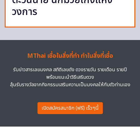
ตะวันฉาย นักมวยเก่งแห่ง
วงการ
MThai เชื่อในสิ่งที่ทำ ทำในสิ่งที่เชื่อ
รับข่าวสารเลขมงคล สถิติเลขดัง ดวงรายวัน รายเดือน รายปี
พร้อมแนะนำวิธีเสริมดวง
ลุ้นรับรางวัลจากกิจกรรมเสริมความเป็นมงคลให้กับตัวท่านเอง
เปิดสมัครสมาชิก (ฟรี) เร็วๆนี้