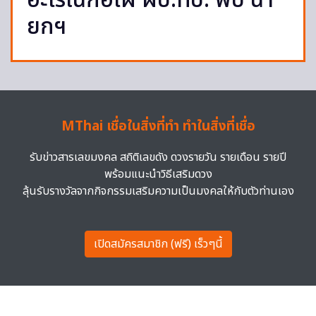
อะไรในกอไผ่ ผบ.ทบ. พบ นา
ยกฯ
MThai เชื่อในสิ่งที่ทำ ทำในสิ่งที่เชื่อ
รับข่าวสารเลขมงคล สถิติเลขดัง ดวงรายวัน รายเดือน รายปี
พร้อมแนะนำวิธีเสริมดวง
ลุ้นรับรางวัลจากกิจกรรมเสริมความเป็นมงคลให้กับตัวท่านเอง
เปิดสมัครสมาชิก (ฟรี) เร็วๆนี้