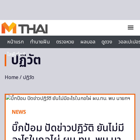
Skip to content
menu
หน้าแรก
ทำนายฝัน
ตรวจหวย
ผลบอล
ดูดวง
วอลเปเปอร
ไลฟ์สไตล์
ปฏิวัต
Home
/ ปฏิวัต
NEWS
บิ๊กป้อม ปัดข่าวปฏิวัติ ยันไม่มี