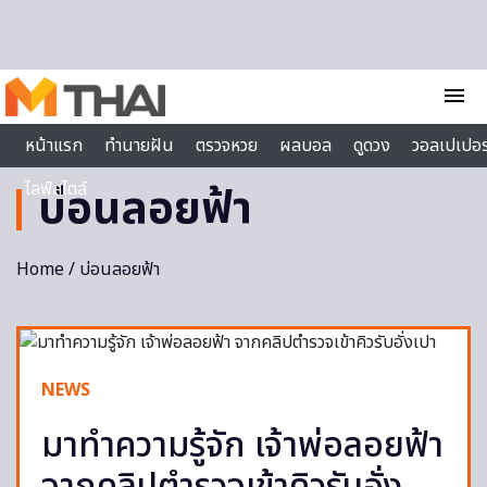
Skip to content
menu
หน้าแรก
ทำนายฝัน
ตรวจหวย
ผลบอล
ดูดวง
วอลเปเปอร
ไลฟ์สไตล์
บ่อนลอยฟ้า
Home
/ บ่อนลอยฟ้า
NEWS
มาทำความรู้จัก เจ้าพ่อลอยฟ้า