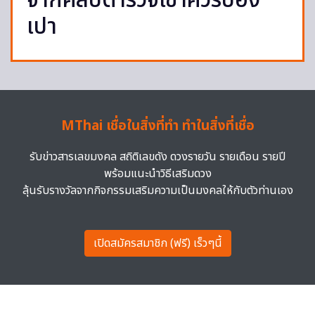
จากคลิปตำรวจเข้าคิวรับอั่ง
เปา
MThai เชื่อในสิ่งที่ทำ ทำในสิ่งที่เชื่อ
รับข่าวสารเลขมงคล สถิติเลขดัง ดวงรายวัน รายเดือน รายปี
พร้อมแนะนำวิธีเสริมดวง
ลุ้นรับรางวัลจากกิจกรรมเสริมความเป็นมงคลให้กับตัวท่านเอง
เปิดสมัครสมาชิก (ฟรี) เร็วๆนี้