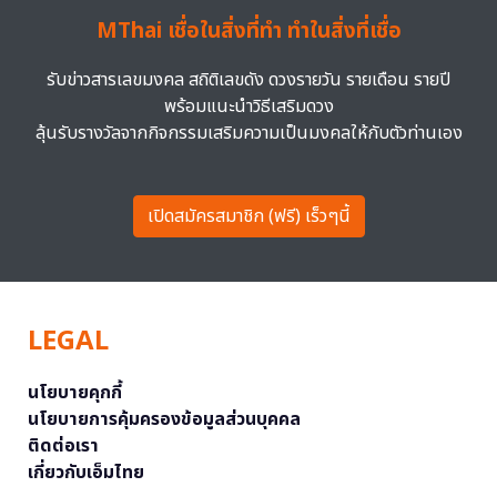
MThai เชื่อในสิ่งที่ทำ ทำในสิ่งที่เชื่อ
รับข่าวสารเลขมงคล สถิติเลขดัง ดวงรายวัน รายเดือน รายปี
พร้อมแนะนำวิธีเสริมดวง
ลุ้นรับรางวัลจากกิจกรรมเสริมความเป็นมงคลให้กับตัวท่านเอง
เปิดสมัครสมาชิก (ฟรี) เร็วๆนี้
LEGAL
นโยบายคุกกี้
นโยบายการคุ้มครองข้อมูลส่วนบุคคล
ติดต่อเรา
เกี่ยวกับเอ็มไทย