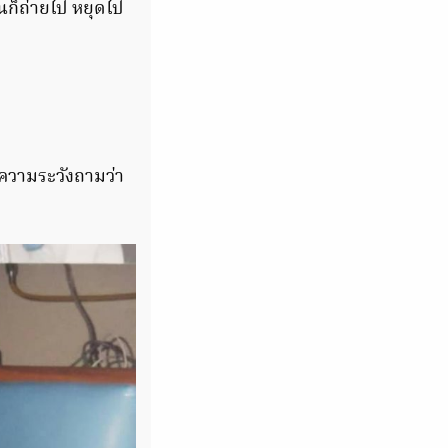
นก็ถ่ายไป หยุดไป
 ความระวังถามว่า