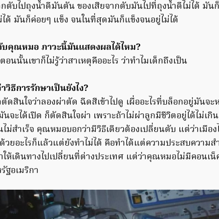
ตับไปถุงน้ำดีมันตัน ของเสียจากตับมันไปที่ถุงน้ำดีไม่ได้ มันก็
ได้ มันก็ค่อยๆ แข็ง จนในที่สุดมันก็แข็งจนอยู่ไม่ได้
กับคุณหมอ ภาวะนี้มันแสดงผลได้ไหม?
นนั้นเขาก็ไม่รู้ว่าสาเหตุคืออะไร ว่าทำไมเด็กถึงเป็น
วิธีการรักษาเป็นยังไง?
ดสินใจว่าลองผ่าตัด ฉีดสีเข้าไปดู เผื่ออะไรที่บล็อกอยู่มันจะห
นจะได้เปิด ก็ตัดสินใจผ่า เพราะถ้าไม่ผ่าลูกมีชีวิตอยู่ได้ไม่เกิน
นไม่สำเร็จ คุณหมอบอกว่ามีวิธีเดียวต้องเปลี่ยนตับ แต่ว่าเมื
มือ ด้วยอะไรก็แล้วแต่ยังทำไม่ได้ คือทำได้แต่ความประสบความสำ
ห้เดินทางไปเปลี่ยนที่ต่างประเทศ แต่ว่าคุณหมอไม่มีคอนเน็คช
สหรัฐอเมริกา