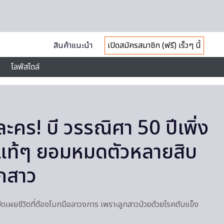
สินค้าแนะนำ
เปิดสมัครสมาชิก (ฟรี) เร็วๆ นี้
ไลฟ์สไตล์
าละคร! บี วรรณิศา 50 ปีเพิ่ง
อแท้ๆ ยอมหมดตัวหลายสิบ
ูกสาว
ิดเผยชีวิตที่ต้องโบกมือลาวงการ เพราะลูกสาวป่วยด้วยโรคตับแข็ง