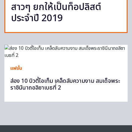
สาวๆ ยกให้เป็นท็อปลิสต์
ประจำปี 2019
แฟชั่น
ส่อง 10 บิวตี้ไอเท็ม เคล็ดลับความงาม สมเด็จพระ
ราชินีนาถอลิซาเบธที่ 2