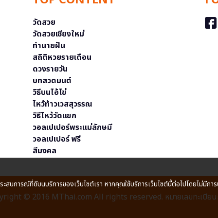
TOP CONTENT
F
วัดสวย
วัดสวยเชียงใหม่
ทำนายฝัน
สถิติหวยรายเดือน
ดวงรายวัน
บทสวดมนต์
วิธีบนไอ้ไข่
ไหว้ท้าวเวสสุวรรณ
วิธีไหว้วัดแขก
วอลเปเปอร์พระแม่ลักษมี
วอลเปเปอร์ ฟรี
สีมงคล
ประสบการณ์ที่ดีบนบริการของเว็บไซต์เรา หากคุณใช้บริการเว็บไซต์นี้ต่อไปโดยไม่มีการ
right © 2016 MThai.com All rights reserved. หมายเลขทะเบียนก