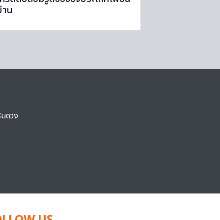
บ้าน
ริมดวง