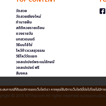
TOP CONTENT
F
วัดสวย
วัดสวยเชียงใหม่
ทำนายฝัน
สถิติหวยรายเดือน
ดวงรายวัน
บทสวดมนต์
วิธีบนไอ้ไข่
ไหว้ท้าวเวสสุวรรณ
วิธีไหว้วัดแขก
วอลเปเปอร์พระแม่ลักษมี
วอลเปเปอร์ ฟรี
สีมงคล
ประสบการณ์ที่ดีบนบริการของเว็บไซต์เรา หากคุณใช้บริการเว็บไซต์นี้ต่อไปโดยไม่มีการ
right © 2016 MThai.com All rights reserved. หมายเลขทะเบียนก