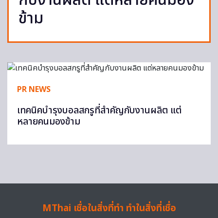
กับงานผลิต แต่หลายคนมอง
ข้าม
PR NEWS
เทคนิคบำรุงบอลสกรูที่สำคัญกับงานผลิต แต่
หลายคนมองข้าม
MThai เชื่อในสิ่งที่ทำ ทำในสิ่งที่เชื่อ