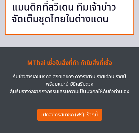
แมนติกที่สวีเดน ทีมเจ้าบ่าว
จัดเต็มชุดไทยในต่างแดน
MThai เชื่อในสิ่งที่ทำ ทำในสิ่งที่เชื่อ
รับข่าวสารเลขมงคล สถิติเลขดัง ดวงรายวัน รายเดือน รายปี
พร้อมแนะนำวิธีเสริมดวง
ลุ้นรับรางวัลจากกิจกรรมเสริมความเป็นมงคลให้กับตัวท่านเอง
เปิดสมัครสมาชิก (ฟรี) เร็วๆนี้