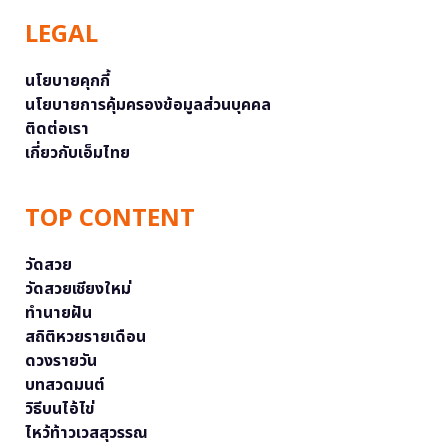
LEGAL
นโยบายคุกกี้
นโยบายการคุ้มครองข้อมูลส่วนบุคคล
ติดต่อเรา
เกี่ยวกับเอ็มไทย
TOP CONTENT
วัดสวย
วัดสวยเชียงใหม่
ทำนายฝัน
สถิติหวยรายเดือน
ดวงรายวัน
บทสวดมนต์
วิธีบนไอ้ไข่
ไหว้ท้าวเวสสุวรรณ