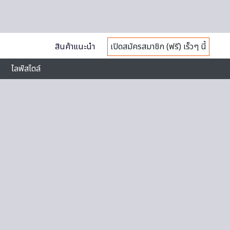
สินค้าแนะนำ
เปิดสมัครสมาชิก (ฟรี) เร็วๆ นี้
ไลฟ์สไตล์