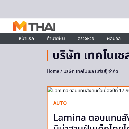
Skip to content
หน้าแรก
ทำนายฝัน
ตรวจหวย
ผลบอล
บริษัท เทคโนเซล
Home
/ บริษัท เทคโนเซล (เฟรย์) จำกัด
AUTO
Lamina ตอบแทนสังคม