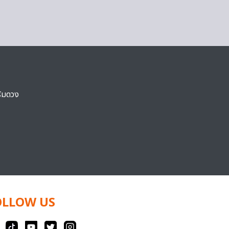
ริมดวง
OLLOW US