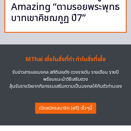
Amazing “ตามรอยพระพุทธ
บาทเขาคิชฌกูฏ ปี7”
MThai เชื่อในสิ่งที่ทำ ทำในสิ่งที่เชื่อ
รับข่าวสารเลขมงคล สถิติเลขดัง ดวงรายวัน รายเดือน รายปี
พร้อมแนะนำวิธีเสริมดวง
ลุ้นรับรางวัลจากกิจกรรมเสริมความเป็นมงคลให้กับตัวท่านเอง
เปิดสมัครสมาชิก (ฟรี) เร็วๆนี้