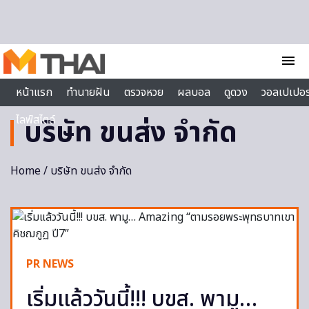
Skip to content
menu
หน้าแรก
ทำนายฝัน
ตรวจหวย
ผลบอล
ดูดวง
วอลเปเปอร
ไลฟ์สไตล์
บริษัท ขนส่ง จำกัด
Home
/ บริษัท ขนส่ง จำกัด
PR NEWS
เริ่มแล้ววันนี้!!! บขส. พามู…