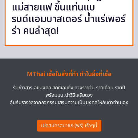
แม่สายเเฟ ขึ้นแท่นแบ
รนด์เเอมบาสเดอร์ น้ำแร่เพอร์
ร่า คนล่าสุด!
MThai เชื่อในสิ่งที่ทำ ทำในสิ่งที่เชื่อ
รับข่าวสารเลขมงคล สถิติเลขดัง ดวงรายวัน รายเดือน รายปี
พร้อมแนะนำวิธีเสริมดวง
ลุ้นรับรางวัลจากกิจกรรมเสริมความเป็นมงคลให้กับตัวท่านเอง
เปิดสมัครสมาชิก (ฟรี) เร็วๆนี้