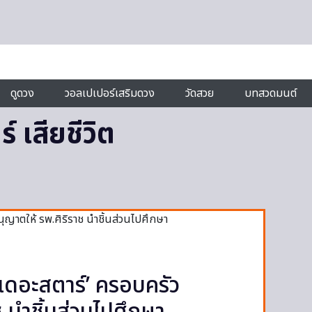
ดูดวง
วอลเปเปอร์เสริมดวง
วัดสวย
บทสวดมนต์
 เสียชีวิต
ล เดอะสตาร์’ ครอบครัว