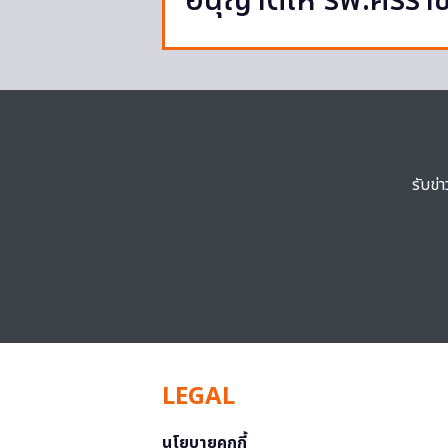
อนุญาตให้ รพ.ศิริรา
รับข่
LEGAL
นโยบายคุกกี้