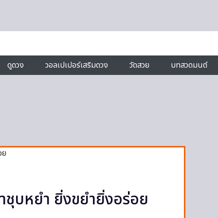
ดูดวง
วอลเปเปอร์เสริมดวง
วัดสวย
บทสวดมนต์
้ำชุบหยำ ยิ่งขยำยิ่งอร่อย