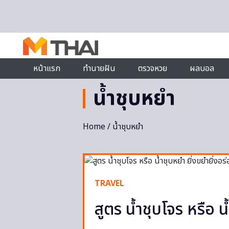
Skip to content
หน้าแรก
ทำนายฝัน
ตรวจหวย
ผลบอล
น้ำชุบหยำ
Home
/ น้ำชุบหยำ
TRAVEL
สูตร น้ำชุบโจร หรือ น