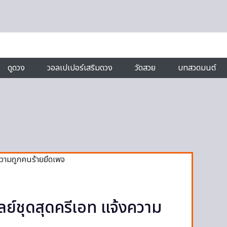
ดูดวง
วอลเปเปอร์เสริมดวง
วัดสวย
บทสวดมนต์
ย์ชุดสุดครีเอท แจ้งความ